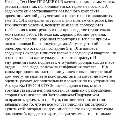
Heading Text Here ПРИМЕР 01 В качестве примера мы можем
рассматривать так полюбившиеся коттеджные поселки. А
ведь часто они застраиваются без полного комплекта
проектно-сметной документации (проекты изготавливаются
уже ПОСЛЕ завершения строительно-монтажных работ), без
технических условий, вследствие чего не соблюдаются
требования к конструкциям при производстве строительно-
монтажных работ. Но ведь как хорошо работает реклама:
красивые вывески, убранная территория и теплый прием –
подготавливая Вас к покупке дома. А тут еще тихий шепот
риэлтора, что остались последние 5ть- 10ть домов, а
следующая очередь начнется только в следующем квартале, ну
и цены конечно же не упадут, а только возрастут. И
внутренний голос подпевает, что удобно добираться, да и все
рядом….. лес, вода, возможна газификация поселка… И в
таком приподнятом настроении увидев только построенный
дом-мечту, не замечаете всех дефектов и изъянов, не можете
оценить размах дополнительных вложения по их устранению.
А когда Вы ПРОСНЁТЕСЬ после сладкого сна, может
возникнуть масса неприятностей, связанных с разрешением
споров из-за нежелания Застройщиком/Подрядчиком
исправлять дефекты и пр. Ну и, соответственно, не стоит
забывать про то, что не все могут позволить так запросто
купить себе загородный дом, многие в это вкладывают годы
накоплений, продают квартиры с расчетом на то, что можно