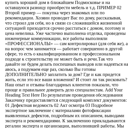
купить хороший дом в ближайшем Подмосковье и на
оставшуюся разницу приобрести мебель и т.д. ПРИМЕР 02
Второй пример — покупка через знакомых или по
рекомендации. Хозяин проводит Вас по дому, рассказывая,
что строил для себя, но в связи со сложившейся жизненной
ситуацией приходится срочно расстаться с домом, поэтому и
цена невелика. Уже частично выполнена отделка, проведены
инженерные коммуникации, все работы выполняли
«ПРОФЕССИОНАЛЫ» — сам контролировал (для себя же), а
на вопрос чем занимается — работает совершенно в другой
сфере, то есть о квалифицированном и профессиональном
подходе к строительству не может быть и речи.Так что
давайте не будем делать поспешных выводов или надеяться н
авось, а подумаем еще раз, сколько Вы готовы
ДОПОЛНИТЕЛЬНО заплатить за дом? Где и как придется
жить, если это все ваши вложения? И стоит ли так рисковать?
Наш опыт и отзывы благодарных клиентов показали, что
проще и правильнее доверить дело специалистам. Add Your
Heading Text Here По результатам проведения обследования
Заказчику предоставляется следующий комплект документов:
01 Дефектная ведомость 02 Акт осмотра 03 Подробное
экспертное заключение с материалами фотофиксации
выявленных дефектов, подробным их описанием, выводами
эксперта и рекомендациями. К заключению прикладываются
регалии эксперта и организации, выполнившей работы. Мы