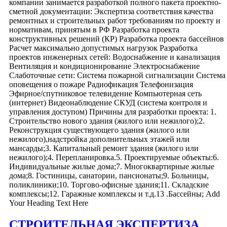
компании занимается разработкой полного пакета проектно-
сметной документации: Экспертиза соответствия качества
ремонтных и строительных работ требованиям по проекту и
нормативам, принятым в РФ Разработка проекта
конструктивных решений (КР) Разработка проекта бассейнов
Расчет максимально допустимых нагрузок Разработка
проектов инженерных сетей: Водоснабжение и канализация
Вентиляция и кондиционирование Электроснабжение
Слаботочные сети: Система пожарной сигнализации Система
оповещения о пожаре Радиофикация Телефонизация
Эфирное/спутниковое телевидение Компьютерная сеть
(интернет) Видеонаблюдение СКУД (система контроля и
управления доступом) Причины для разработки проекта: 1.
Строительство нового здания (жилого или нежилого);2.
Реконструкция существующего здания (жилого или
нежилого),надстройка дополнительных этажей или
мансарды;3. Капитальный ремонт здания (жилого или
нежилого);4. Перепланировка.5. Проектируемые объекты:6.
Индивидуальные жилые дома;7. Многоквартирные жилые
дома;8. Гостиницы, санатории, пансионаты;9. Больницы,
поликлиники;10. Торгово-офисные здания;11. Складские
комплексы;12. Гаражные комплексы и т.д.13 .Бассейны; Add
Your Heading Text Here
СТРОИТЕЛЬНАЯ ЭКСПЕРТИЗА