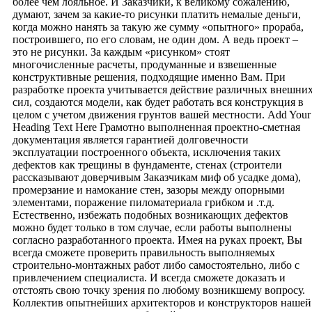
более чем лояльное. И Заказчики, к великому сожалению,
думают, зачем за какие-то рисунки платить немалые деньги,
когда можно нанять за такую же сумму «опытного» прораба,
построившего, по его словам, не один дом. А ведь проект –
это не рисунки. За каждым «рисунком» стоят
многочисленные расчеты, продуманные и взвешенные
конструктивные решения, подходящие именно Вам. При
разработке проекта учитывается действие различных внешни
сил, создаются модели, как будет работать вся конструкция в
целом с учетом движения грунтов вашей местности. Add Your
Heading Text Here Грамотно выполненная проектно-сметная
документация является гарантией долговечности
эксплуатации построенного объекта, исключения таких
дефектов как трещины в фундаменте, стенах (строители
рассказывают доверчивым Заказчикам миф об усадке дома),
промерзание и намокание стен, зазоры между опорными
элементами, поражение пиломатериала грибком и .т.д.
Естественно, избежать подобных возникающих дефектов
можно будет только в том случае, если работы выполнены
согласно разработанного проекта. Имея на руках проект, Вы
всегда сможете проверить правильность выполняемых
строительно-монтажных работ либо самостоятельно, либо с
привлечением специалиста. И всегда сможете доказать и
отстоять свою точку зрения по любому возникшему вопросу.
Коллектив опытнейших архитекторов и конструкторов нашей